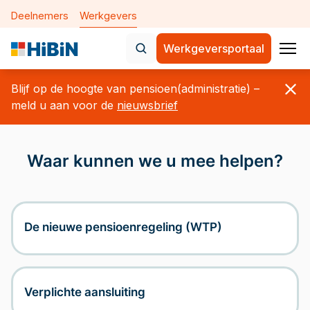
Deelnemers
Werkgevers
Werkgeversportaal
Home
Blijf op de hoogte van pensioen(administratie) –
Nieuws
meld u aan voor de
nieuwsbrief
Onderwerpen
Waar kunnen we u mee helpen?
De nieuwe pensioenregeling 
Verplichte aansluiting
Aanleveren maandelijkse geg
De nieuwe pensioenregeling (WTP)
Mijn medewerkers
Mijn bedrijfsgegevens
Verplichte aansluiting
Over Bpf HiBiN