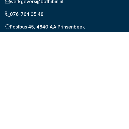
werkgevers@bpfhibin.nl
076-764 05 48
Postbus 45, 4840 AA Prinsenbeek
Onderwerpen
De nieuwe pensioenregeling (WTP)
Verplichte aansluiting
Aanleveren maandelijkse gegevens
Mijn medewerkers
Mijn bedrijfsgegevens
Over Bpf HiBiN