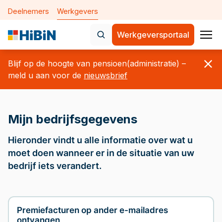
Deelnemers
Werkgevers
Werkgeversportaal
Home
Blijf op de hoogte van pensioen(administratie) –
Nieuws
meld u aan voor de
nieuwsbrief
Onderwerpen
Mijn bedrijfsgegevens
De nieuwe pensioenregeling 
Verplichte aansluiting
Hieronder vindt u alle informatie over wat u
moet doen wanneer er in de situatie van uw
Aanleveren maandelijkse geg
bedrijf iets verandert.
Mijn medewerkers
Mijn bedrijfsgegevens
Premiefacturen op ander e-mailadres
Over Bpf HiBiN
ontvangen