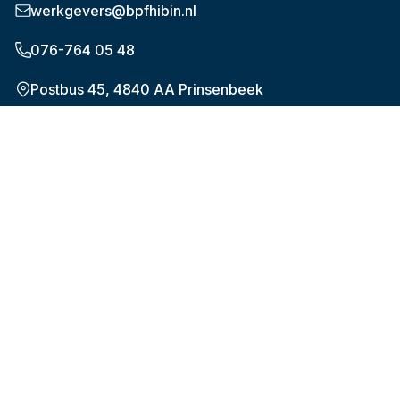
werkgevers@bpfhibin.nl
076-764 05 48
Postbus 45, 4840 AA Prinsenbeek
Onderwerpen
De nieuwe pensioenregeling (WTP)
Verplichte aansluiting
Aanleveren maandelijkse gegevens
Mijn medewerkers
Mijn bedrijfsgegevens
Over Bpf HiBiN