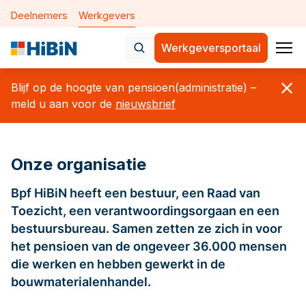
Deelnemers
Werkgevers
Werkgeversportaal
Home
Blijf op de hoogte van pensioen(administratie) –
Nieuws
meld u aan voor de
nieuwsbrief
Onderwerpen
Onze organisatie
De nieuwe pensioenregeling 
Verplichte aansluiting
Bpf HiBiN heeft een bestuur, een Raad van
Toezicht, een verantwoordingsorgaan en een
Aanleveren maandelijkse geg
bestuursbureau. Samen zetten ze zich in voor
Mijn medewerkers
het pensioen van de ongeveer 36.000 mensen
die werken en hebben gewerkt in de
Mijn bedrijfsgegevens
bouwmaterialenhandel.
Over Bpf HiBiN