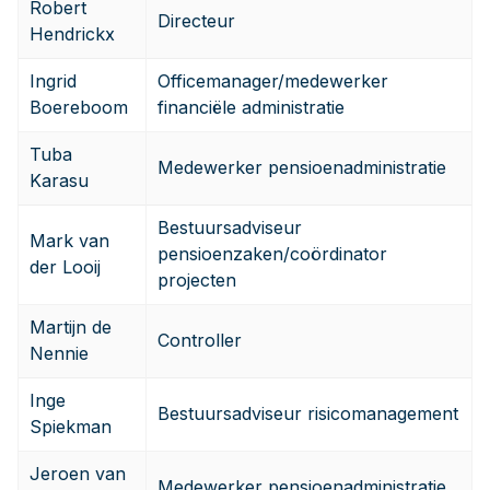
Robert
Directeur
Hendrickx
Ingrid
Officemanager/medewerker
Boereboom
financiële administratie
Tuba
Medewerker pensioenadministratie
Karasu
Bestuursadviseur
Mark van
pensioenzaken/coördinator
der Looij
projecten
Martijn de
Controller
Nennie
Inge
Bestuursadviseur risicomanagement
Spiekman
Jeroen van
Medewerker pensioenadministratie