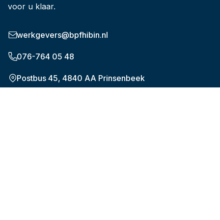
voor u klaar.
werkgevers@bpfhibin.nl
076-764 05 48
Postbus 45, 4840 AA Prinsenbeek
Onderwerpen
De nieuwe pensioenregeling (WTP)
Verplichte aansluiting
Aanleveren maandelijkse gegevens
Mijn medewerkers
Mijn bedrijfsgegevens