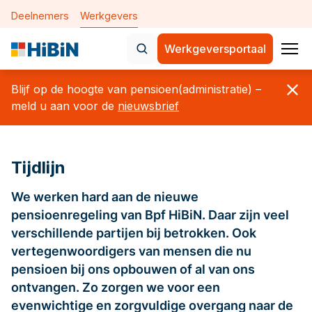
Deelnemers
Werkgevers
Werkgeversportaal
Home
Blijf op de hoogte van pensioen(administratie) –
Nieuws
meld u aan voor de
nieuwsbrief
Onderwerpen
Tijdlijn
De nieuwe pensioenregeling 
Verplichte aansluiting
We werken hard aan de nieuwe
pensioenregeling van Bpf HiBiN. Daar zijn veel
Aanleveren maandelijkse geg
verschillende partijen bij betrokken. Ook
Mijn medewerkers
vertegenwoordigers van mensen die nu
pensioen bij ons opbouwen of al van ons
Mijn bedrijfsgegevens
ontvangen. Zo zorgen we voor een
Over Bpf HiBiN
evenwichtige en zorgvuldige overgang naar de