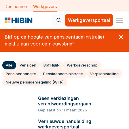
Deelnemers
Werkgevers
Werkgeversportaal
Home
Blijf op de hoogte van pensioen(administratie) –
Nieuws
meld u aan voor de
nieuwsbrief
Onderwerpen
Alle
Pensioen
Bpf HiBiN
Werkgeverschap
De nieuwe pensioenregeling 
Pensioenaangite
Pensioenadministratie
Verplichtstelling
Verplichte aansluiting
Nieuwe pensioenregeling (WTP)
Aanleveren maandelijkse geg
Geen verkiezingen
Mijn medewerkers
verantwoordingsorgaan
Geplaatst op 11 maart 2025
Mijn bedrijfsgegevens
Vernieuwde handleiding
Over Bpf HiBiN
werkgeversportaal